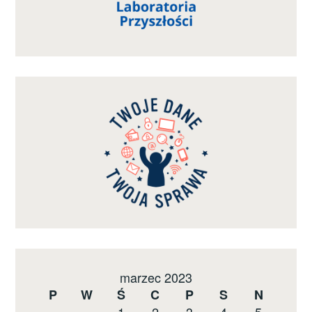
marzec 2023
P
W
Ś
C
P
S
N
1
2
3
4
5