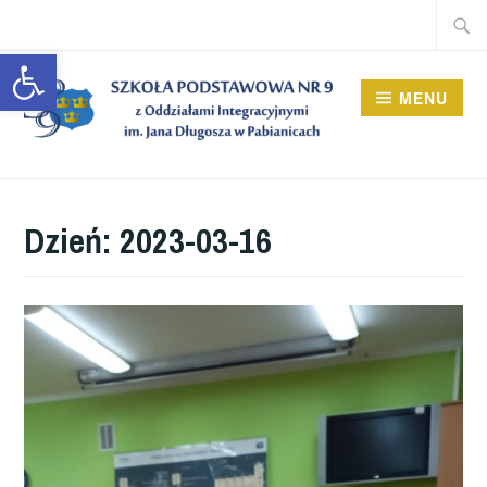
Przeskocz
Szukaj
do
Open toolbar
treści
MENU
Dzień:
2023-03-16