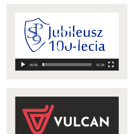
Odtwarzacz
video
00:00
01:28