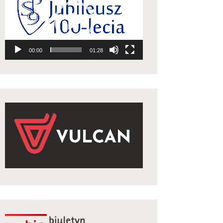
video
00:00
01:28