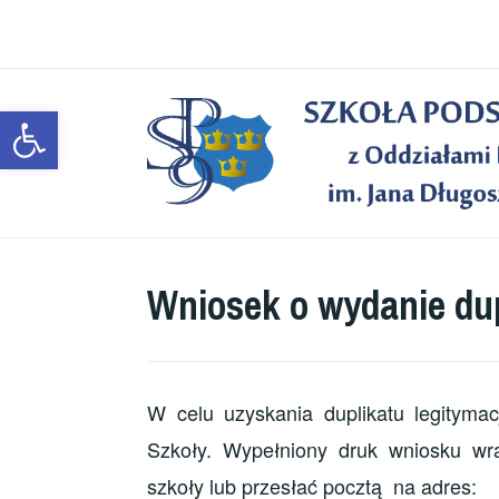
Przeskocz
do
treści
Open toolbar
Wniosek o wydanie dup
W celu uzyskania duplikatu legitymac
Szkoły. Wypełniony druk wniosku wra
szkoły lub przesłać pocztą na adres: