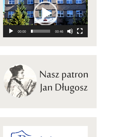
video
00:00
00:46
Odtwarzacz