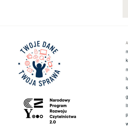
k
l
s
g
l
p
w