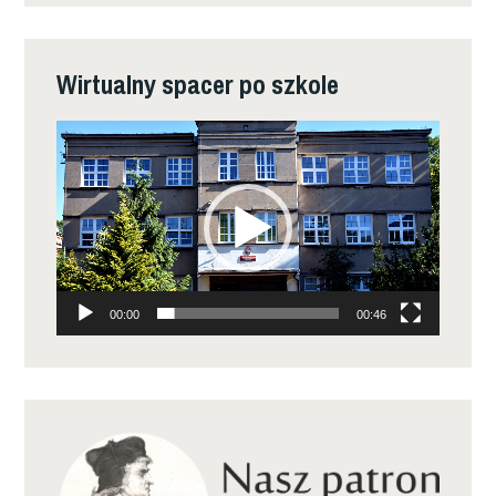
Wirtualny spacer po szkole
Odtwarzacz
video
00:00
00:46