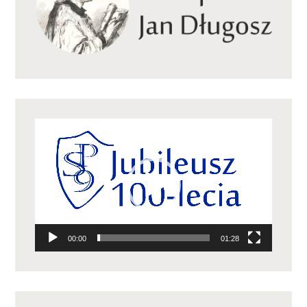
Odtwarzacz
video
00:00
01:28