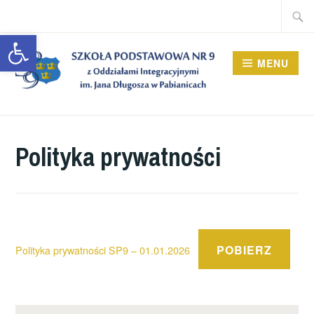
Przeskocz
Szukaj
do
Open toolbar
treści
MENU
Polityka prywatności
POBIERZ
Polityka prywatności SP9 – 01.01.2026